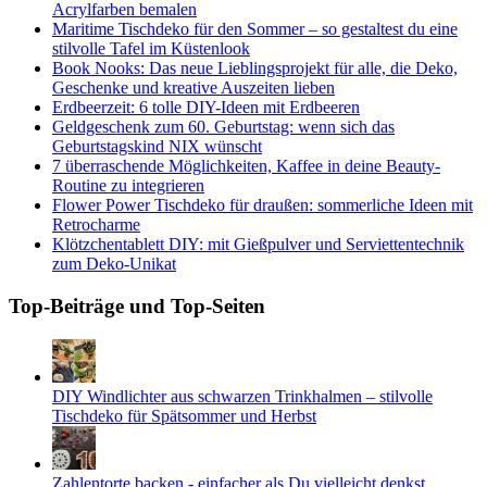
Acrylfarben bemalen
Maritime Tischdeko für den Sommer – so gestaltest du eine
stilvolle Tafel im Küstenlook
Book Nooks: Das neue Lieblingsprojekt für alle, die Deko,
Geschenke und kreative Auszeiten lieben
Erdbeerzeit: 6 tolle DIY-Ideen mit Erdbeeren
Geldgeschenk zum 60. Geburtstag: wenn sich das
Geburtstagskind NIX wünscht
7 überraschende Möglichkeiten, Kaffee in deine Beauty-
Routine zu integrieren
Flower Power Tischdeko für draußen: sommerliche Ideen mit
Retrocharme
Klötzchentablett DIY: mit Gießpulver und Serviettentechnik
zum Deko-Unikat
Top-Beiträge und Top-Seiten
DIY Windlichter aus schwarzen Trinkhalmen – stilvolle
Tischdeko für Spätsommer und Herbst
Zahlentorte backen - einfacher als Du vielleicht denkst