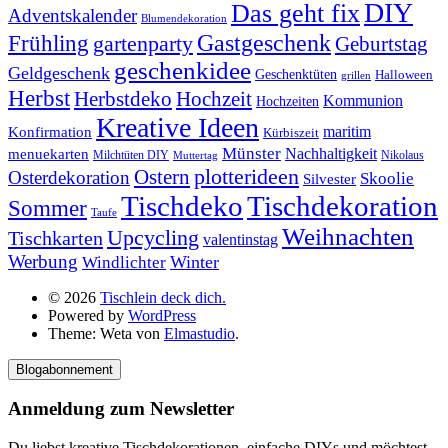
DIY
Das geht fix
Adventskalender
Blumendekoration
Gastgeschenk
Frühling
gartenparty
Geburtstag
geschenkidee
Geldgeschenk
Geschenktüten
Halloween
grillen
Herbst
Herbstdeko
Hochzeit
Kommunion
Hochzeiten
Kreative Ideen
Konfirmation
maritim
Kürbiszeit
Münster
Nachhaltigkeit
menuekarten
Milchtüten DIY
Nikolaus
Muttertag
plotterideen
Ostern
Osterdekoration
Skoolie
Silvester
Tischdekoration
Tischdeko
Sommer
Taufe
Weihnachten
Upcycling
Tischkarten
valentinstag
Werbung
Winter
Windlichter
© 2026
Tischlein deck dich.
Powered by
WordPress
Theme: Weta von
Elmastudio
.
Blogabonnement
Anmeldung zum Newsletter
Du liebst kreative Tischdekorationen, einfache DIYs und möchtest