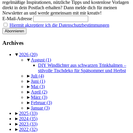
regelmäßige Inspirationen, nützliche Tipps und kostenlose Vorlagen
direkt in dein Postfach erhalten? Dann melde dich für meinen
Newsletter an und werde gemeinsam mit mir kreativ!
E-Mail-Adresse
Hiermit akzeptiere ich die Datenschutzbestimmungen
Archives
▼
2026
(20)
▼
August
(1)
DIY Windlichter aus schwarzen Trinkhalmen –
stilvolle Tischdeko für Spätsommer und Herbst
►
Juli
(4)
►
Juni
(1)
►
Mai
(3)
►
April
(2)
►
März
(3)
►
Februar
(3)
►
Januar
(3)
►
2025
(33)
►
2024
(35)
►
2023
(33)
►
2022
(32)