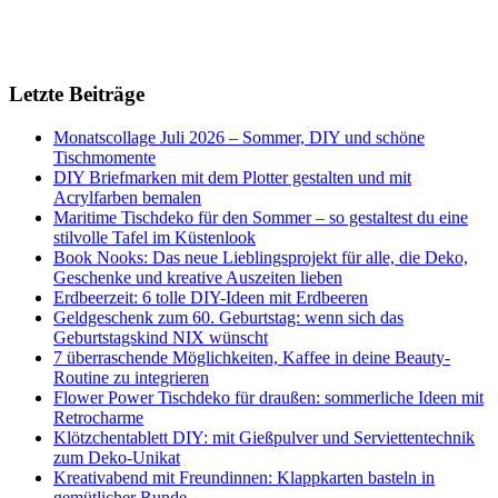
Letzte Beiträge
Monatscollage Juli 2026 – Sommer, DIY und schöne
Tischmomente
DIY Briefmarken mit dem Plotter gestalten und mit
Acrylfarben bemalen
Maritime Tischdeko für den Sommer – so gestaltest du eine
stilvolle Tafel im Küstenlook
Book Nooks: Das neue Lieblingsprojekt für alle, die Deko,
Geschenke und kreative Auszeiten lieben
Erdbeerzeit: 6 tolle DIY-Ideen mit Erdbeeren
Geldgeschenk zum 60. Geburtstag: wenn sich das
Geburtstagskind NIX wünscht
7 überraschende Möglichkeiten, Kaffee in deine Beauty-
Routine zu integrieren
Flower Power Tischdeko für draußen: sommerliche Ideen mit
Retrocharme
Klötzchentablett DIY: mit Gießpulver und Serviettentechnik
zum Deko-Unikat
Kreativabend mit Freundinnen: Klappkarten basteln in
gemütlicher Runde