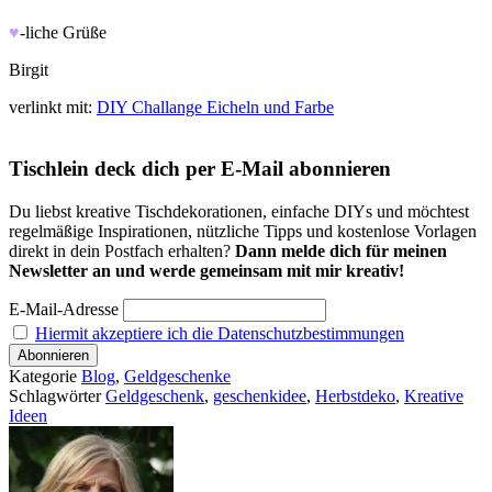
♥
-liche Grüße
Birgit
verlinkt mit:
DIY Challange Eicheln und Farbe
Tischlein deck dich per E-Mail abonnieren
Du liebst kreative Tischdekorationen, einfache DIYs und möchtest
regelmäßige Inspirationen, nützliche Tipps und kostenlose Vorlagen
direkt in dein Postfach erhalten?
Dann melde dich für meinen
Newsletter an und werde gemeinsam mit mir kreativ!
E-Mail-Adresse
Hiermit akzeptiere ich die Datenschutzbestimmungen
Kategorie
Blog
,
Geldgeschenke
Schlagwörter
Geldgeschenk
,
geschenkidee
,
Herbstdeko
,
Kreative
Ideen