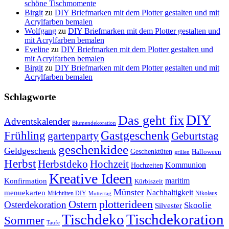
schöne Tischmomente
Birgit
zu
DIY Briefmarken mit dem Plotter gestalten und mit
Acrylfarben bemalen
Wolfgang
zu
DIY Briefmarken mit dem Plotter gestalten und
mit Acrylfarben bemalen
Eveline
zu
DIY Briefmarken mit dem Plotter gestalten und
mit Acrylfarben bemalen
Birgit
zu
DIY Briefmarken mit dem Plotter gestalten und mit
Acrylfarben bemalen
Schlagworte
DIY
Das geht fix
Adventskalender
Blumendekoration
Gastgeschenk
Frühling
gartenparty
Geburtstag
geschenkidee
Geldgeschenk
Geschenktüten
Halloween
grillen
Herbst
Herbstdeko
Hochzeit
Kommunion
Hochzeiten
Kreative Ideen
Konfirmation
maritim
Kürbiszeit
Münster
Nachhaltigkeit
menuekarten
Milchtüten DIY
Nikolaus
Muttertag
plotterideen
Ostern
Osterdekoration
Skoolie
Silvester
Tischdekoration
Tischdeko
Sommer
Taufe