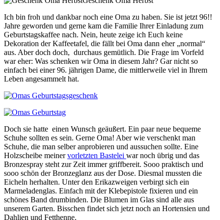
Geschenk Oma Herbst
Ich bin froh und dankbar noch eine Oma zu haben. Sie ist jetzt 96!!
Jahre geworden und gerne kam die Familie Ihrer Einladung zum
Geburtstagskaffee nach. Nein, heute zeige ich Euch keine
Dekoration der Kaffeetafel, die fällt bei Oma dann eher „normal“
aus. Aber doch doch, durchaus gemütlich. Die Frage im Vorfeld
war eher: Was schenken wir Oma in diesem Jahr? Gar nicht so
einfach bei einer 96. jährigen Dame, die mittlerweile viel in Ihrem
Leben angesammelt hat.
Doch sie hatte einen Wunsch geäußert. Ein paar neue bequeme
Schuhe sollten es sein. Gerne Oma! Aber wie verschenkt man
Schuhe, die man selber anprobieren und aussuchen sollte. Eine
Holzscheibe meiner
vorletzten Bastelei
war noch übrig und das
Bronzespray steht zur Zeit immer griffbereit. Sooo praktisch und
sooo schön der Bronzeglanz aus der Dose. Diesmal mussten die
Eicheln herhalten. Unter den Erikazweigen verbirgt sich ein
Marmeladenglas. Einfach mit der Klebepistole fixieren und ein
schönes Band drumbinden. Die Blumen im Glas sind alle aus
unserem Garten. Bisschen findet sich jetzt noch an Hortensien und
Dahlien und Fetthenne.