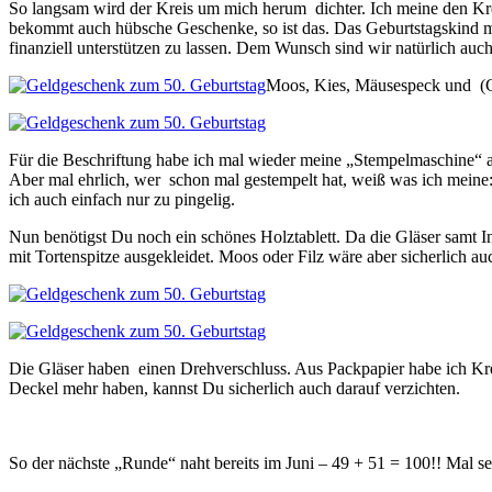
So langsam wird der Kreis um mich herum dichter. Ich meine den Kreis
bekommt auch hübsche Geschenke, so ist das. Das Geburtstagskind mö
finanziell unterstützen zu lassen. Dem Wunsch sind wir natürlich au
Moos, Kies, Mäusespeck und (Go
Für die Beschriftung habe ich mal wieder meine „Stempelmaschine“ a
Aber mal ehrlich, wer schon mal gestempelt hat, weiß was ich meine: e
ich auch einfach nur zu pingelig.
Nun benötigst Du noch ein schönes Holztablett. Da die Gläser samt In
mit Tortenspitze ausgekleidet. Moos oder Filz wäre aber sicherlich a
Die Gläser haben einen Drehverschluss. Aus Packpapier habe ich Kre
Deckel mehr haben, kannst Du sicherlich auch darauf verzichten.
So der nächste „Runde“ naht bereits im Juni – 49 + 51 = 100!! Mal s