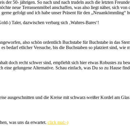
 der 50- jährigen. So nach und nach trudeln auch die letzten Freunde 
chte neue Terrassenmöbel anschaffen, was also liegt näher, sich von
ch gerne gefolgt und ich habe unser Präsent für den „Neuankömmling“ h
ld-) Taler, dazwischen verbarg sich ‚Wahres-Bares‘!
ngeworfen, also schön ordentlich Buchstabe für Buchstabe in das Ste
s bedarf etlicher Versuche, bis die Buchstaben so platziert sind, wie ma
halt doch recht schwer sind, empfiehlt sich hier etwas Robustes zu bes
uch eine gelungene Alternative. Schau einfach, was Du so zu Hause find
ise ausgeschnitten und die Kreise mit schwarz-weißer Kordel am Glas 
ehen, was uns da erwartet.
click mal:-)