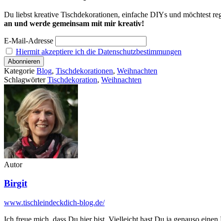
Du liebst kreative Tischdekorationen, einfache DIYs und möchtest reg
an und werde gemeinsam mit mir kreativ!
E-Mail-Adresse
Hiermit akzeptiere ich die Datenschutzbestimmungen
Kategorie
Blog
,
Tischdekorationen
,
Weihnachten
Schlagwörter
Tischdekoration
,
Weihnachten
Autor
Birgit
www.tischleindeckdich-blog.de/
Ich freue mich, dass Du hier bist. Vielleicht hast Du ja genauso einen