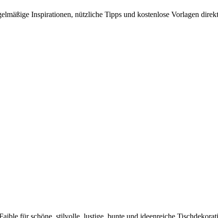
elmäßige Inspirationen, nützliche Tipps und kostenlose Vorlagen direkt
 Faible für schöne, stilvolle, lustige, bunte und ideenreiche Tischdekor