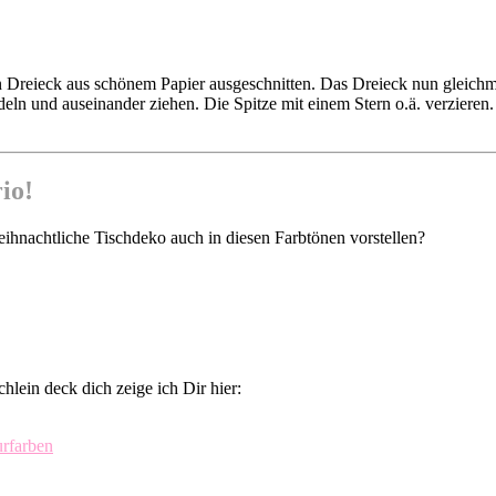
n Dreieck aus schönem Papier ausgeschnitten. Das Dreieck nun gleichmä
deln und auseinander ziehen. Die Spitze mit einem Stern o.ä. verzier
io!
eihnachtliche Tischdeko auch in diesen Farbtönen vorstellen?
lein deck dich zeige ich Dir hier:
urfarben