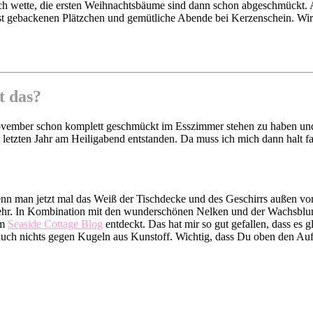
ch wette, die ersten Weihnachtsbäume sind dann schon abgeschmückt. A
bst gebackenen Plätzchen und gemütliche Abende bei Kerzenschein. Wir 
 das?
ovember schon komplett geschmückt im Esszimmer stehen zu haben und 
letzten Jahr am Heiligabend entstanden. Da muss ich mich dann halt fas
nn man jetzt mal das Weiß der Tischdecke und des Geschirrs außen vor l
ehr. In Kombination mit den wunderschönen Nelken und der Wachsblume
om
Seaside Cottage Blog
entdeckt. Das hat mir so gut gefallen, dass es
auch nichts gegen Kugeln aus Kunstoff. Wichtig, dass Du oben den Au