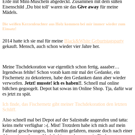
Erde mit Mini-Muscheln abgedeckt. Zusammen mit dem süßen
Eisenschild ‚Du bist toll‘ waren sie das
Give away
für meine
Mädels.
Die weißen Kerzenleuchter aus Holz kommen bei mir immer wieder zum
Einsatz!
2014 hatte ich sie mal für meine
Black&White Geburtstagsparty
gekauft. Mensch, auch schon wieder vier Jahre her.
Meine Tischdekoration war eigentlich schon fertig, aaaaber…
Irgendwas fehlte! Schon vorab kam mir mal der Gedanke, ein
Fischernetz zu dekorieren, habe den Gedanken dann aber wieder
verworfen.
Jetzt! musste! ich es haben!!
. Schnell mal online
bißchen gegoogelt. Depot hat sowas im Online Shop. Tja, dafür war
es jetzt zu spät.
Ich finde, das Fischernetz gibt meiner Tischdekoration den letzten
Schliff.
Also schnell mal bei Depot auf der Salzstraße angerufen und tatta:
keins mehr verfügbar :-(. Mist! Trotzdem habe ich mich auf mein
Fahrrad geschwungen, bin dorthin gefahren, musste doch nach einer