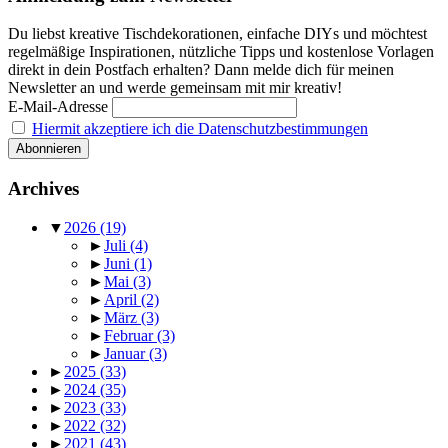
Du liebst kreative Tischdekorationen, einfache DIYs und möchtest
regelmäßige Inspirationen, nützliche Tipps und kostenlose Vorlagen
direkt in dein Postfach erhalten? Dann melde dich für meinen
Newsletter an und werde gemeinsam mit mir kreativ!
E-Mail-Adresse
Hiermit akzeptiere ich die Datenschutzbestimmungen
Archives
▼
2026
(19)
►
Juli
(4)
►
Juni
(1)
►
Mai
(3)
►
April
(2)
►
März
(3)
►
Februar
(3)
►
Januar
(3)
►
2025
(33)
►
2024
(35)
►
2023
(33)
►
2022
(32)
►
2021
(43)