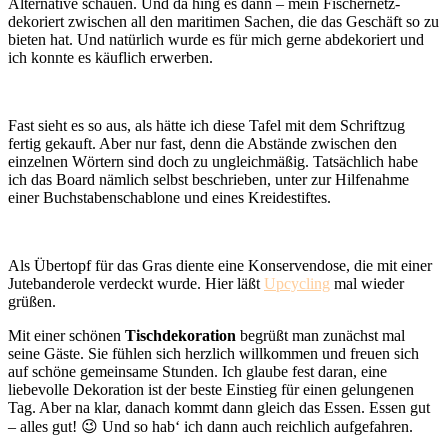
Alternative schauen. Und da hing es dann – mein Fischernetz-
dekoriert zwischen all den maritimen Sachen, die das Geschäft so zu
bieten hat. Und natürlich wurde es für mich gerne abdekoriert und
ich konnte es käuflich erwerben.
Fast sieht es so aus, als hätte ich diese Tafel mit dem Schriftzug
fertig gekauft. Aber nur fast, denn die Abstände zwischen den
einzelnen Wörtern sind doch zu ungleichmäßig. Tatsächlich habe
ich das Board nämlich selbst beschrieben, unter zur Hilfenahme
einer Buchstabenschablone und eines Kreidestiftes.
Als Übertopf für das Gras diente eine Konservendose, die mit einer
Jutebanderole verdeckt wurde. Hier läßt
Upcycling
mal wieder
grüßen.
Mit einer schönen
Tischdekoration
begrüßt man zunächst mal
seine Gäste. Sie fühlen sich herzlich willkommen und freuen sich
auf schöne gemeinsame Stunden. Ich glaube fest daran, eine
liebevolle Dekoration ist der beste Einstieg für einen gelungenen
Tag. Aber na klar, danach kommt dann gleich das Essen. Essen gut
– alles gut! 😉 Und so hab‘ ich dann auch reichlich aufgefahren.