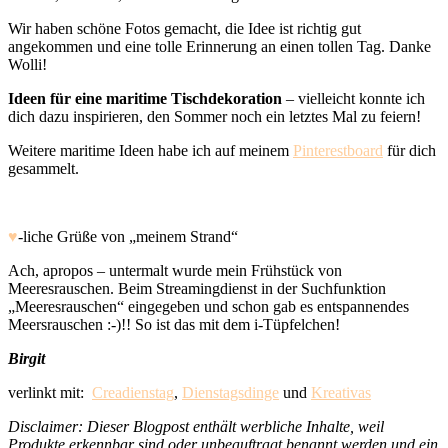
Wir haben schöne Fotos gemacht, die Idee ist richtig gut
angekommen und eine tolle Erinnerung an einen tollen Tag. Danke
Wolli!
Ideen für eine maritime Tischdekoration
– vielleicht konnte ich
dich dazu inspirieren, den Sommer noch ein letztes Mal zu feiern!
Weitere maritime Ideen habe ich auf meinem
Pinterestboard
für dich
gesammelt.
♥
-liche Grüße von „meinem Strand“
Ach, apropos – untermalt wurde mein Frühstück von
Meeresrauschen. Beim Streamingdienst in der Suchfunktion
„Meeresrauschen“ eingegeben und schon gab es entspannendes
Meersrauschen :-)!! So ist das mit dem i-Tüpfelchen!
Birgit
verlinkt mit:
Creadienstag
,
Dienstagsdinge
und
Kreativas
Disclaimer: Dieser Blogpost enthält werbliche Inhalte, weil
Produkte erkennbar sind oder unbeauftragt benannt werden und ein