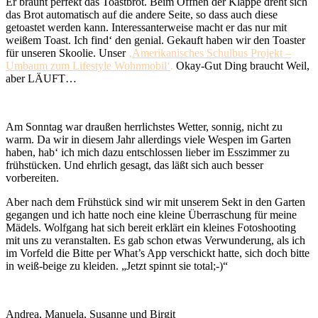
Er bräunt perfekt das Toastbrot. Beim Öffnen der Klappe dreht sich
das Brot automatisch auf die andere Seite, so dass auch diese
getoastet werden kann. Interessanterweise macht er das nur mit
weißem Toast. Ich find‘ den genial. Gekauft haben wir den Toaster
für unseren Skoolie. Unser
‚Amerikanisches Schulbus Projekt –
Umbaum zum Lifestyle Wohnmobil‘
.
Okay-Gut Ding braucht Weil,
aber LÄUFT…
Am Sonntag war draußen herrlichstes Wetter, sonnig, nicht zu
warm. Da wir in diesem Jahr allerdings viele Wespen im Garten
haben, hab‘ ich mich dazu entschlossen lieber im Esszimmer zu
frühstücken. Und ehrlich gesagt, das läßt sich auch besser
vorbereiten.
Aber nach dem Frühstück sind wir mit unserem Sekt in den Garten
gegangen und ich hatte noch eine kleine Überraschung für meine
Mädels. Wolfgang hat sich bereit erklärt ein kleines Fotoshooting
mit uns zu veranstalten. Es gab schon etwas Verwunderung, als ich
im Vorfeld die Bitte per What’s App verschickt hatte, sich doch bitte
in weiß-beige zu kleiden. „Jetzt spinnt sie total;-)“
Andrea, Manuela, Susanne und Birgit