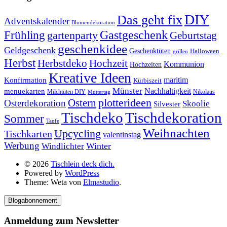
DIY
Das geht fix
Adventskalender
Blumendekoration
Gastgeschenk
Frühling
gartenparty
Geburtstag
geschenkidee
Geldgeschenk
Geschenktüten
Halloween
grillen
Herbst
Herbstdeko
Hochzeit
Kommunion
Hochzeiten
Kreative Ideen
Konfirmation
maritim
Kürbiszeit
Münster
Nachhaltigkeit
menuekarten
Milchtüten DIY
Nikolaus
Muttertag
plotterideen
Ostern
Osterdekoration
Skoolie
Silvester
Tischdekoration
Tischdeko
Sommer
Taufe
Weihnachten
Upcycling
Tischkarten
valentinstag
Werbung
Winter
Windlichter
© 2026
Tischlein deck dich.
Powered by
WordPress
Theme: Weta von
Elmastudio
.
Blogabonnement
Anmeldung zum Newsletter