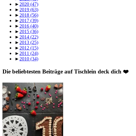
►
2020
(47)
►
2019
(63)
►
2018
(56)
►
2017
(39)
►
2016
(40)
►
2015
(36)
►
2014
(22)
►
2013
(25)
►
2012
(15)
►
2011
(24)
►
2010
(34)
Die beliebtesten Beiträge auf Tischlein deck dich ❤️