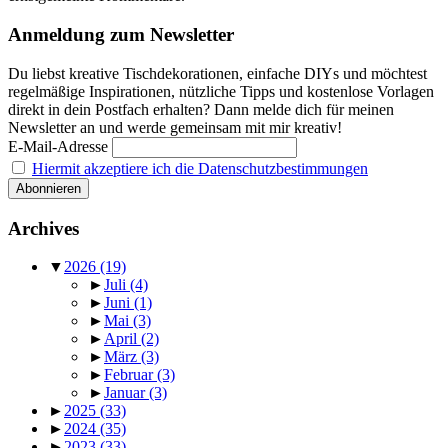
Anmeldung zum Newsletter
Du liebst kreative Tischdekorationen, einfache DIYs und möchtest
regelmäßige Inspirationen, nützliche Tipps und kostenlose Vorlagen
direkt in dein Postfach erhalten? Dann melde dich für meinen
Newsletter an und werde gemeinsam mit mir kreativ!
E-Mail-Adresse
Hiermit akzeptiere ich die Datenschutzbestimmungen
Archives
▼
2026
(19)
►
Juli
(4)
►
Juni
(1)
►
Mai
(3)
►
April
(2)
►
März
(3)
►
Februar
(3)
►
Januar
(3)
►
2025
(33)
►
2024
(35)
►
2023
(33)