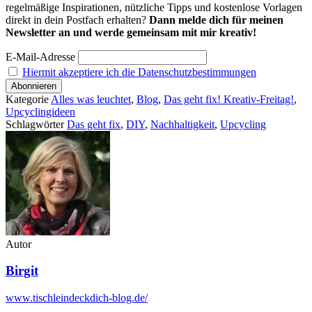
regelmäßige Inspirationen, nützliche Tipps und kostenlose Vorlagen
direkt in dein Postfach erhalten?
Dann melde dich für meinen
Newsletter an und werde gemeinsam mit mir kreativ!
E-Mail-Adresse
Hiermit akzeptiere ich die Datenschutzbestimmungen
Kategorie
Alles was leuchtet
,
Blog
,
Das geht fix! Kreativ-Freitag!
,
Upcyclingideen
Schlagwörter
Das geht fix
,
DIY
,
Nachhaltigkeit
,
Upcycling
Autor
Birgit
www.tischleindeckdich-blog.de/