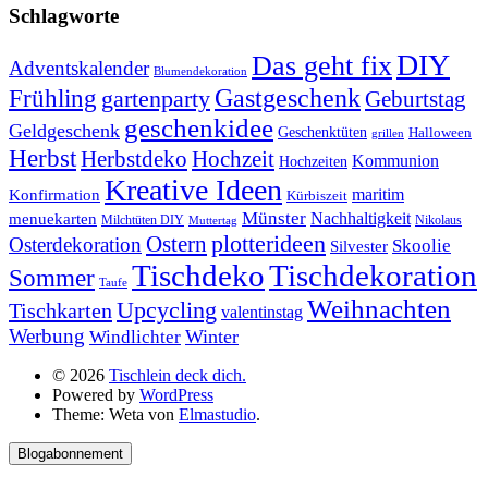
Schlagworte
DIY
Das geht fix
Adventskalender
Blumendekoration
Gastgeschenk
Frühling
gartenparty
Geburtstag
geschenkidee
Geldgeschenk
Geschenktüten
Halloween
grillen
Herbst
Herbstdeko
Hochzeit
Kommunion
Hochzeiten
Kreative Ideen
Konfirmation
maritim
Kürbiszeit
Münster
Nachhaltigkeit
menuekarten
Milchtüten DIY
Nikolaus
Muttertag
plotterideen
Ostern
Osterdekoration
Skoolie
Silvester
Tischdekoration
Tischdeko
Sommer
Taufe
Weihnachten
Upcycling
Tischkarten
valentinstag
Werbung
Winter
Windlichter
© 2026
Tischlein deck dich.
Powered by
WordPress
Theme: Weta von
Elmastudio
.
Blogabonnement