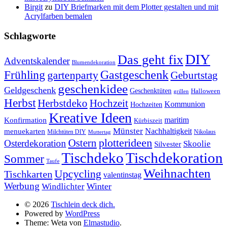
Birgit
zu
DIY Briefmarken mit dem Plotter gestalten und mit
Acrylfarben bemalen
Schlagworte
DIY
Das geht fix
Adventskalender
Blumendekoration
Gastgeschenk
Frühling
gartenparty
Geburtstag
geschenkidee
Geldgeschenk
Geschenktüten
Halloween
grillen
Herbst
Herbstdeko
Hochzeit
Kommunion
Hochzeiten
Kreative Ideen
Konfirmation
maritim
Kürbiszeit
Münster
Nachhaltigkeit
menuekarten
Milchtüten DIY
Nikolaus
Muttertag
plotterideen
Ostern
Osterdekoration
Skoolie
Silvester
Tischdekoration
Tischdeko
Sommer
Taufe
Weihnachten
Upcycling
Tischkarten
valentinstag
Werbung
Winter
Windlichter
© 2026
Tischlein deck dich.
Powered by
WordPress
Theme: Weta von
Elmastudio
.