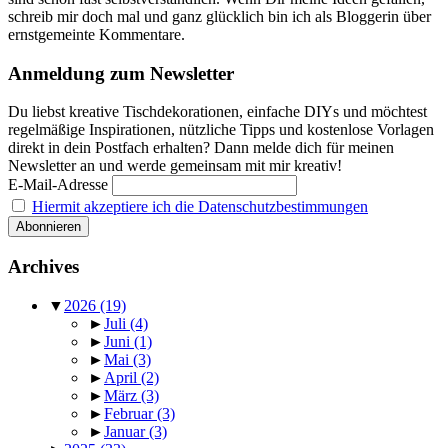
schreib mir doch mal und ganz glücklich bin ich als Bloggerin über
ernstgemeinte Kommentare.
Anmeldung zum Newsletter
Du liebst kreative Tischdekorationen, einfache DIYs und möchtest
regelmäßige Inspirationen, nützliche Tipps und kostenlose Vorlagen
direkt in dein Postfach erhalten? Dann melde dich für meinen
Newsletter an und werde gemeinsam mit mir kreativ!
E-Mail-Adresse
Hiermit akzeptiere ich die Datenschutzbestimmungen
Archives
▼
2026
(19)
►
Juli
(4)
►
Juni
(1)
►
Mai
(3)
►
April
(2)
►
März
(3)
►
Februar
(3)
►
Januar
(3)