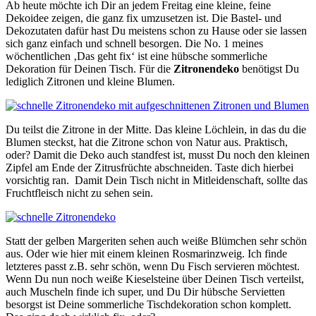
Ab heute möchte ich Dir an jedem Freitag eine kleine, feine
Dekoidee zeigen, die ganz fix umzusetzen ist. Die Bastel- und
Dekozutaten dafür hast Du meistens schon zu Hause oder sie lassen
sich ganz einfach und schnell besorgen. Die No. 1 meines
wöchentlichen ‚Das geht fix‘ ist eine hübsche sommerliche
Dekoration für Deinen Tisch. Für die
Zitronendeko
benötigst Du
lediglich Zitronen und kleine Blumen.
Du teilst die Zitrone in der Mitte. Das kleine Löchlein, in das du die
Blumen steckst, hat die Zitrone schon von Natur aus. Praktisch,
oder? Damit die Deko auch standfest ist, musst Du noch den kleinen
Zipfel am Ende der Zitrusfrüchte abschneiden. Taste dich hierbei
vorsichtig ran. Damit Dein Tisch nicht in Mitleidenschaft, sollte das
Fruchtfleisch nicht zu sehen sein.
Statt der gelben Margeriten sehen auch weiße Blümchen sehr schön
aus. Oder wie hier mit einem kleinen Rosmarinzweig. Ich finde
letzteres passt z.B. sehr schön, wenn Du Fisch servieren möchtest.
Wenn Du nun noch weiße Kieselsteine über Deinen Tisch verteilst,
auch Muscheln finde ich super, und Du Dir hübsche Servietten
besorgst ist Deine sommerliche Tischdekoration schon komplett.