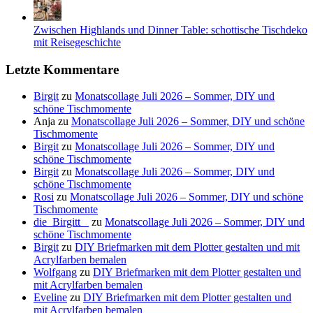
Zwischen Highlands und Dinner Table: schottische Tischdeko
mit Reisegeschichte
Letzte Kommentare
Birgit
zu
Monatscollage Juli 2026 – Sommer, DIY und
schöne Tischmomente
Anja
zu
Monatscollage Juli 2026 – Sommer, DIY und schöne
Tischmomente
Birgit
zu
Monatscollage Juli 2026 – Sommer, DIY und
schöne Tischmomente
Birgit
zu
Monatscollage Juli 2026 – Sommer, DIY und
schöne Tischmomente
Rosi
zu
Monatscollage Juli 2026 – Sommer, DIY und schöne
Tischmomente
die_Birgitt _
zu
Monatscollage Juli 2026 – Sommer, DIY und
schöne Tischmomente
Birgit
zu
DIY Briefmarken mit dem Plotter gestalten und mit
Acrylfarben bemalen
Wolfgang
zu
DIY Briefmarken mit dem Plotter gestalten und
mit Acrylfarben bemalen
Eveline
zu
DIY Briefmarken mit dem Plotter gestalten und
mit Acrylfarben bemalen