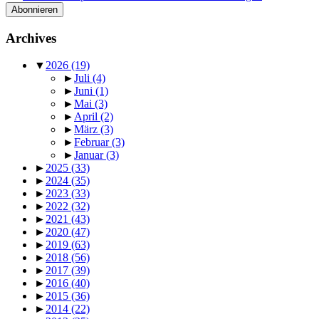
Archives
▼
2026
(19)
►
Juli
(4)
►
Juni
(1)
►
Mai
(3)
►
April
(2)
►
März
(3)
►
Februar
(3)
►
Januar
(3)
►
2025
(33)
►
2024
(35)
►
2023
(33)
►
2022
(32)
►
2021
(43)
►
2020
(47)
►
2019
(63)
►
2018
(56)
►
2017
(39)
►
2016
(40)
►
2015
(36)
►
2014
(22)