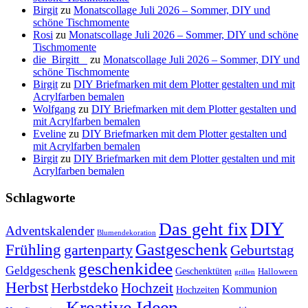
Birgit
zu
Monatscollage Juli 2026 – Sommer, DIY und
schöne Tischmomente
Rosi
zu
Monatscollage Juli 2026 – Sommer, DIY und schöne
Tischmomente
die_Birgitt _
zu
Monatscollage Juli 2026 – Sommer, DIY und
schöne Tischmomente
Birgit
zu
DIY Briefmarken mit dem Plotter gestalten und mit
Acrylfarben bemalen
Wolfgang
zu
DIY Briefmarken mit dem Plotter gestalten und
mit Acrylfarben bemalen
Eveline
zu
DIY Briefmarken mit dem Plotter gestalten und
mit Acrylfarben bemalen
Birgit
zu
DIY Briefmarken mit dem Plotter gestalten und mit
Acrylfarben bemalen
Schlagworte
DIY
Das geht fix
Adventskalender
Blumendekoration
Gastgeschenk
Frühling
gartenparty
Geburtstag
geschenkidee
Geldgeschenk
Geschenktüten
Halloween
grillen
Herbst
Herbstdeko
Hochzeit
Kommunion
Hochzeiten
Kreative Ideen