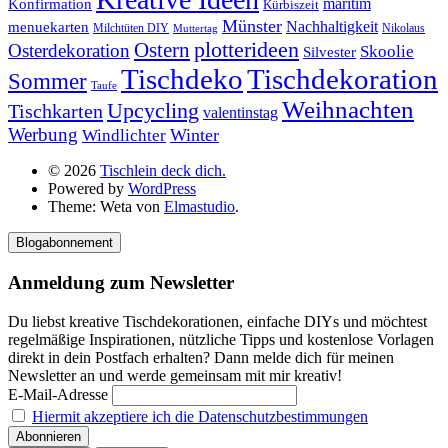
Konfirmation
maritim
Kürbiszeit
Münster
Nachhaltigkeit
menuekarten
Milchtüten DIY
Nikolaus
Muttertag
plotterideen
Ostern
Osterdekoration
Skoolie
Silvester
Tischdekoration
Tischdeko
Sommer
Taufe
Weihnachten
Upcycling
Tischkarten
valentinstag
Werbung
Winter
Windlichter
© 2026
Tischlein deck dich.
Powered by
WordPress
Theme: Weta von
Elmastudio
.
Blogabonnement
Anmeldung zum Newsletter
Du liebst kreative Tischdekorationen, einfache DIYs und möchtest
regelmäßige Inspirationen, nützliche Tipps und kostenlose Vorlagen
direkt in dein Postfach erhalten? Dann melde dich für meinen
Newsletter an und werde gemeinsam mit mir kreativ!
E-Mail-Adresse
Hiermit akzeptiere ich die Datenschutzbestimmungen