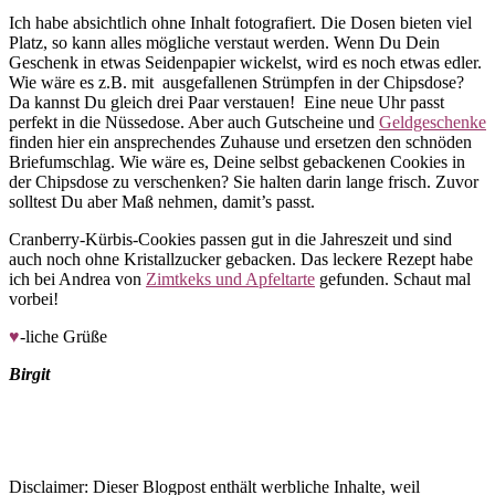
Ich habe absichtlich ohne Inhalt fotografiert. Die Dosen bieten viel
Platz, so kann alles mögliche verstaut werden. Wenn Du Dein
Geschenk in etwas Seidenpapier wickelst, wird es noch etwas edler.
Wie wäre es z.B. mit ausgefallenen Strümpfen in der Chipsdose?
Da kannst Du gleich drei Paar verstauen! Eine neue Uhr passt
perfekt in die Nüssedose. Aber auch Gutscheine und
Geldgeschenke
finden hier ein ansprechendes Zuhause und ersetzen den schnöden
Briefumschlag. Wie wäre es, Deine selbst gebackenen Cookies in
der Chipsdose zu verschenken? Sie halten darin lange frisch. Zuvor
solltest Du aber Maß nehmen, damit’s passt.
Cranberry-Kürbis-Cookies passen gut in die Jahreszeit und sind
auch noch ohne Kristallzucker gebacken. Das leckere Rezept habe
ich bei Andrea von
Zimtkeks und Apfeltarte
gefunden. Schaut mal
vorbei!
♥
-liche Grüße
Birgit
Disclaimer: Dieser Blogpost enthält werbliche Inhalte, weil