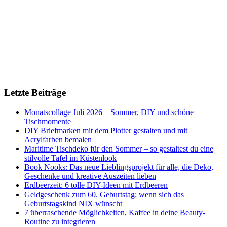
Letzte Beiträge
Monatscollage Juli 2026 – Sommer, DIY und schöne
Tischmomente
DIY Briefmarken mit dem Plotter gestalten und mit
Acrylfarben bemalen
Maritime Tischdeko für den Sommer – so gestaltest du eine
stilvolle Tafel im Küstenlook
Book Nooks: Das neue Lieblingsprojekt für alle, die Deko,
Geschenke und kreative Auszeiten lieben
Erdbeerzeit: 6 tolle DIY-Ideen mit Erdbeeren
Geldgeschenk zum 60. Geburtstag: wenn sich das
Geburtstagskind NIX wünscht
7 überraschende Möglichkeiten, Kaffee in deine Beauty-
Routine zu integrieren