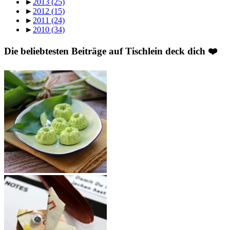
►
2013
(25)
►
2012
(15)
►
2011
(24)
►
2010
(34)
Die beliebtesten Beiträge auf Tischlein deck dich ❤️