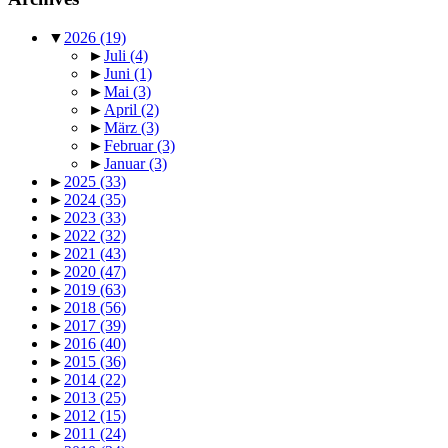
▼
2026
(19)
►
Juli
(4)
►
Juni
(1)
►
Mai
(3)
►
April
(2)
►
März
(3)
►
Februar
(3)
►
Januar
(3)
►
2025
(33)
►
2024
(35)
►
2023
(33)
►
2022
(32)
►
2021
(43)
►
2020
(47)
►
2019
(63)
►
2018
(56)
►
2017
(39)
►
2016
(40)
►
2015
(36)
►
2014
(22)
►
2013
(25)
►
2012
(15)
►
2011
(24)