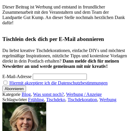
Dieser Beitrag ist Werbung und entstand in freundlicher
Zusammenarbeit mit den Veranstaltern und dem Team der
Landpartie Gut Kump. An dieser Stelle nochmals herzlichen Dank
dafür!
Tischlein deck dich per E-Mail abonnieren
Du liebst kreative Tischdekorationen, einfache DIYs und möchtest
regelmäßige Inspirationen, nützliche Tipps und kostenlose Vorlagen
direkt in dein Postfach erhalten?
Dann melde dich für meinen
Newsletter an und werde gemeinsam mit mir kreativ!
E-Mail-Adresse
Hiermit akzeptiere ich die Datenschutzbestimmungen
Kategorie
Blog
,
Was sonst noch?
,
Werbung / Anzeige
Schlagwörter
Frühling
,
Tischdeko
,
Tischdekoration
,
Werbung