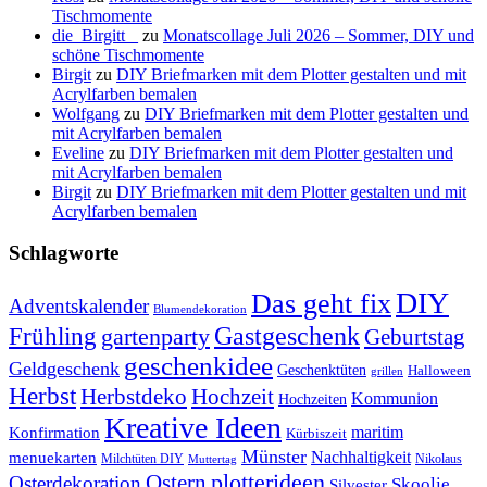
Tischmomente
die_Birgitt _
zu
Monatscollage Juli 2026 – Sommer, DIY und
schöne Tischmomente
Birgit
zu
DIY Briefmarken mit dem Plotter gestalten und mit
Acrylfarben bemalen
Wolfgang
zu
DIY Briefmarken mit dem Plotter gestalten und
mit Acrylfarben bemalen
Eveline
zu
DIY Briefmarken mit dem Plotter gestalten und
mit Acrylfarben bemalen
Birgit
zu
DIY Briefmarken mit dem Plotter gestalten und mit
Acrylfarben bemalen
Schlagworte
DIY
Das geht fix
Adventskalender
Blumendekoration
Gastgeschenk
Frühling
gartenparty
Geburtstag
geschenkidee
Geldgeschenk
Geschenktüten
Halloween
grillen
Herbst
Herbstdeko
Hochzeit
Kommunion
Hochzeiten
Kreative Ideen
Konfirmation
maritim
Kürbiszeit
Münster
Nachhaltigkeit
menuekarten
Milchtüten DIY
Nikolaus
Muttertag
plotterideen
Ostern
Osterdekoration
Skoolie
Silvester