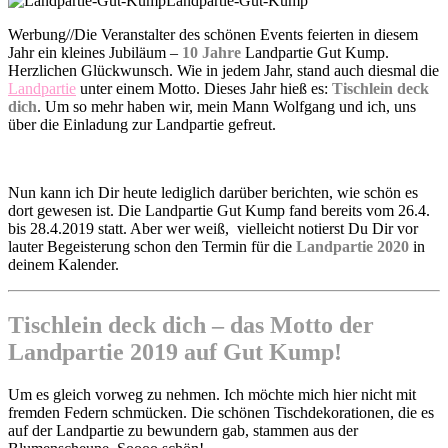
Landpartie-Gut-Kump
Werbung//Die Veranstalter des schönen Events feierten in diesem
Jahr ein kleines Jubiläum –
10 Jahre
Landpartie Gut Kump.
Herzlichen Glückwunsch. Wie in jedem Jahr, stand auch diesmal die
Landpartie
unter einem Motto. Dieses Jahr hieß es:
Tischlein deck
dich
. Um so mehr haben wir, mein Mann Wolfgang und ich, uns
über die Einladung zur Landpartie gefreut.
Nun kann ich Dir heute lediglich darüber berichten, wie schön es
dort gewesen ist. Die Landpartie Gut Kump fand bereits vom 26.4.
bis 28.4.2019 statt. Aber wer weiß, vielleicht notierst Du Dir vor
lauter Begeisterung schon den Termin für die
Landpartie 2020
in
deinem Kalender.
Tischlein deck dich – das Motto der
Landpartie 2019 auf Gut Kump!
Um es gleich vorweg zu nehmen. Ich möchte mich hier nicht mit
fremden Federn schmücken. Die schönen Tischdekorationen, die es
auf der Landpartie zu bewundern gab, stammen aus der