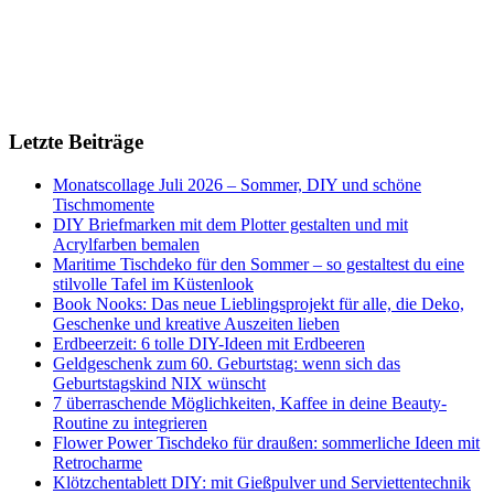
Letzte Beiträge
Monatscollage Juli 2026 – Sommer, DIY und schöne
Tischmomente
DIY Briefmarken mit dem Plotter gestalten und mit
Acrylfarben bemalen
Maritime Tischdeko für den Sommer – so gestaltest du eine
stilvolle Tafel im Küstenlook
Book Nooks: Das neue Lieblingsprojekt für alle, die Deko,
Geschenke und kreative Auszeiten lieben
Erdbeerzeit: 6 tolle DIY-Ideen mit Erdbeeren
Geldgeschenk zum 60. Geburtstag: wenn sich das
Geburtstagskind NIX wünscht
7 überraschende Möglichkeiten, Kaffee in deine Beauty-
Routine zu integrieren
Flower Power Tischdeko für draußen: sommerliche Ideen mit
Retrocharme
Klötzchentablett DIY: mit Gießpulver und Serviettentechnik