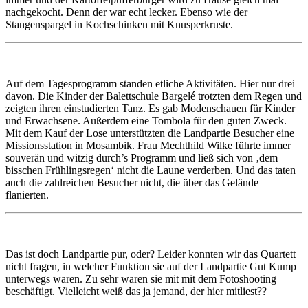
nachgekocht. Denn der war echt lecker. Ebenso wie der
Stangenspargel in Kochschinken mit Knusperkruste.
Auf dem Tagesprogramm standen etliche Aktivitäten. Hier nur drei
davon. Die Kinder der Balettschule Bargelé trotzten dem Regen und
zeigten ihren einstudierten Tanz. Es gab Modenschauen für Kinder
und Erwachsene. Außerdem eine Tombola für den guten Zweck.
Mit dem Kauf der Lose unterstützten die Landpartie Besucher eine
Missionsstation in Mosambik. Frau Mechthild Wilke führte immer
souverän und witzig durch’s Programm und ließ sich von ‚dem
bisschen Frühlingsregen‘ nicht die Laune verderben. Und das taten
auch die zahlreichen Besucher nicht, die über das Gelände
flanierten.
Das ist doch Landpartie pur, oder? Leider konnten wir das Quartett
nicht fragen, in welcher Funktion sie auf der Landpartie Gut Kump
unterwegs waren. Zu sehr waren sie mit mit dem Fotoshooting
beschäftigt. Vielleicht weiß das ja jemand, der hier mitliest??