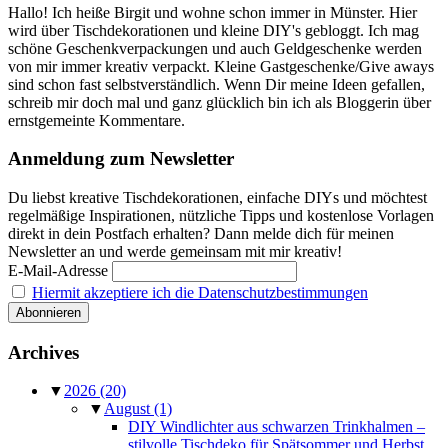
Hallo! Ich heiße Birgit und wohne schon immer in Münster. Hier
wird über Tischdekorationen und kleine DIY's gebloggt. Ich mag
schöne Geschenkverpackungen und auch Geldgeschenke werden
von mir immer kreativ verpackt. Kleine Gastgeschenke/Give aways
sind schon fast selbstverständlich. Wenn Dir meine Ideen gefallen,
schreib mir doch mal und ganz glücklich bin ich als Bloggerin über
ernstgemeinte Kommentare.
Anmeldung zum Newsletter
Du liebst kreative Tischdekorationen, einfache DIYs und möchtest
regelmäßige Inspirationen, nützliche Tipps und kostenlose Vorlagen
direkt in dein Postfach erhalten? Dann melde dich für meinen
Newsletter an und werde gemeinsam mit mir kreativ!
E-Mail-Adresse
Hiermit akzeptiere ich die Datenschutzbestimmungen
Archives
▼
2026
(20)
▼
August
(1)
DIY Windlichter aus schwarzen Trinkhalmen –
stilvolle Tischdeko für Spätsommer und Herbst