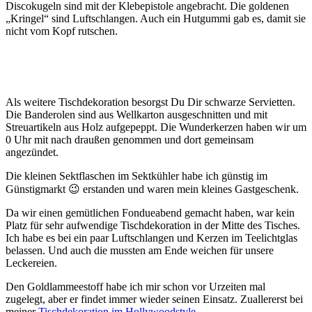
Discokugeln sind mit der Klebepistole angebracht. Die goldenen
„Kringel“ sind Luftschlangen. Auch ein Hutgummi gab es, damit sie
nicht vom Kopf rutschen.
Als weitere Tischdekoration besorgst Du Dir schwarze Servietten.
Die Banderolen sind aus Wellkarton ausgeschnitten und mit
Streuartikeln aus Holz aufgepeppt. Die Wunderkerzen haben wir um
0 Uhr mit nach draußen genommen und dort gemeinsam
angezündet.
Die kleinen Sektflaschen im Sektkühler habe ich günstig im
Günstigmarkt 😉 erstanden und waren mein kleines Gastgeschenk.
Da wir einen gemütlichen Fondueabend gemacht haben, war kein
Platz für sehr aufwendige Tischdekoration in der Mitte des Tisches.
Ich habe es bei ein paar Luftschlangen und Kerzen im Teelichtglas
belassen. Und auch die mussten am Ende weichen für unsere
Leckereien.
Den Goldlammeestoff habe ich mir schon vor Urzeiten mal
zugelegt, aber er findet immer wieder seinen Einsatz. Zuallererst bei
meiner
Tischdekoration im Hollywoodstyle
.