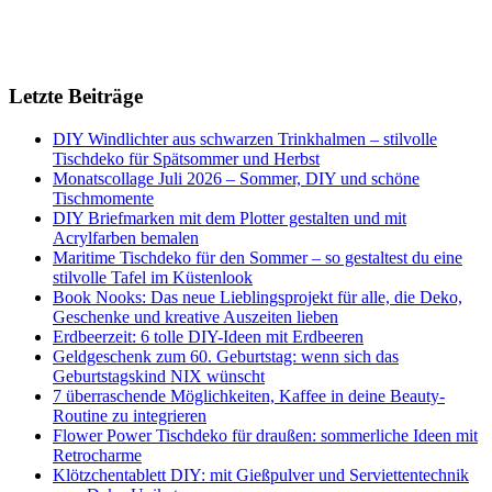
Letzte Beiträge
DIY Windlichter aus schwarzen Trinkhalmen – stilvolle
Tischdeko für Spätsommer und Herbst
Monatscollage Juli 2026 – Sommer, DIY und schöne
Tischmomente
DIY Briefmarken mit dem Plotter gestalten und mit
Acrylfarben bemalen
Maritime Tischdeko für den Sommer – so gestaltest du eine
stilvolle Tafel im Küstenlook
Book Nooks: Das neue Lieblingsprojekt für alle, die Deko,
Geschenke und kreative Auszeiten lieben
Erdbeerzeit: 6 tolle DIY-Ideen mit Erdbeeren
Geldgeschenk zum 60. Geburtstag: wenn sich das
Geburtstagskind NIX wünscht
7 überraschende Möglichkeiten, Kaffee in deine Beauty-
Routine zu integrieren
Flower Power Tischdeko für draußen: sommerliche Ideen mit
Retrocharme
Klötzchentablett DIY: mit Gießpulver und Serviettentechnik