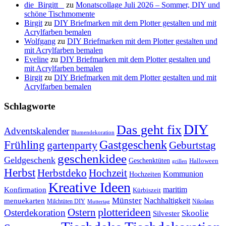
die_Birgitt _
zu
Monatscollage Juli 2026 – Sommer, DIY und
schöne Tischmomente
Birgit
zu
DIY Briefmarken mit dem Plotter gestalten und mit
Acrylfarben bemalen
Wolfgang
zu
DIY Briefmarken mit dem Plotter gestalten und
mit Acrylfarben bemalen
Eveline
zu
DIY Briefmarken mit dem Plotter gestalten und
mit Acrylfarben bemalen
Birgit
zu
DIY Briefmarken mit dem Plotter gestalten und mit
Acrylfarben bemalen
Schlagworte
DIY
Das geht fix
Adventskalender
Blumendekoration
Gastgeschenk
Frühling
gartenparty
Geburtstag
geschenkidee
Geldgeschenk
Geschenktüten
Halloween
grillen
Herbst
Herbstdeko
Hochzeit
Kommunion
Hochzeiten
Kreative Ideen
Konfirmation
maritim
Kürbiszeit
Münster
Nachhaltigkeit
menuekarten
Milchtüten DIY
Nikolaus
Muttertag
plotterideen
Ostern
Osterdekoration
Skoolie
Silvester