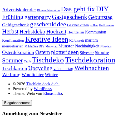
DIY
Das geht fix
Adventskalender
Blumendekoration
Gastgeschenk
Frühling
gartenparty
Geburtstag
geschenkidee
Geldgeschenk
Geschenktüten
Halloween
grillen
Herbst
Herbstdeko
Hochzeit
Kommunion
Hochzeiten
Kreative Ideen
Konfirmation
maritim
Kürbiszeit
Münster
Nachhaltigkeit
menuekarten
Milchtüten DIY
Nikolaus
Muttertag
plotterideen
Ostern
Osterdekoration
Skoolie
Silvester
Tischdekoration
Tischdeko
Sommer
Taufe
Weihnachten
Upcycling
Tischkarten
valentinstag
Werbung
Winter
Windlichter
© 2026
Tischlein deck dich.
Powered by
WordPress
Theme: Weta von
Elmastudio
.
Blogabonnement
Anmeldung zum Newsletter