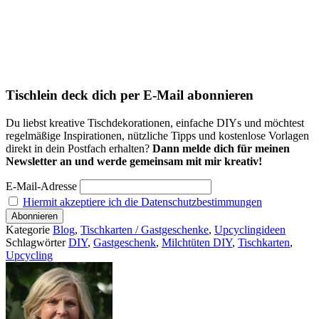
Tischlein deck dich per E-Mail abonnieren
Du liebst kreative Tischdekorationen, einfache DIYs und möchtest
regelmäßige Inspirationen, nützliche Tipps und kostenlose Vorlagen
direkt in dein Postfach erhalten?
Dann melde dich für meinen
Newsletter an und werde gemeinsam mit mir kreativ!
E-Mail-Adresse
Hiermit akzeptiere ich die Datenschutzbestimmungen
Kategorie
Blog
,
Tischkarten / Gastgeschenke
,
Upcyclingideen
Schlagwörter
DIY
,
Gastgeschenk
,
Milchtüten DIY
,
Tischkarten
,
Upcycling