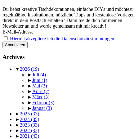
Du liebst kreative Tischdekorationen, einfache DIYs und möchtest
regelmäßige Inspirationen, nützliche Tipps und kostenlose Vorlagen
direkt in dein Postfach erhalten? Dann melde dich für meinen
Newsletter an und werde gemeinsam mit mir kreativ!
E-Mail-Adresse
Hiermit akzeptiere ich die Datenschutzbestimmungen
Archives
▼
2026
(19)
►
Juli
(4)
►
Juni
(1)
►
Mai
(3)
►
April
(2)
►
März
(3)
►
Februar
(3)
►
Januar
(3)
►
2025
(33)
►
2024
(35)
►
2023
(33)
►
2022
(32)
►
2021
(43)