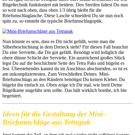
Bügeltechnik funktioniert mit beidem. Den Streifen faltest Du nun
so weit nach oben, dass oben 1/3 übrig bleibt für die
Briefumschlaglasche. Diese Lasche schneidest Du sie nun noch
spitz zu, so entsteht die typische Briefumschlagoptik.
Nun könnte es sein, dass es Dir nicht gefällt, wenn man die
Silberbeschichtung in dem Dreieck sieht? Für diesen Fall brauchst
Du eine Serviette, die Dir gut gefällt. Benötigt wird lediglich die
obere dünne Schicht der Serviette. Ein ausreichend großes Stück
legst Du auf die beschichtete Seite des Tetra Paks und bügelst es
fest. Überstehendes kannst du im Anschluss abschneiden, so ist es
am unkompliziertesten. Zum Verschließen Deines Mini-
Briefumschlags an den Rändern benötigst Du keinen Kleber. Du
bügelst ihn einfach zu. Oben zeige ich Dir mal, wie breit Deine
Bügelkante ungefähr sein sollte. Das hält wirklich bombe, ich bin
begeistert.
Ideen für die Gestaltung der Mini-
Briefumschläge aus Tetrapak
Jetzt kommt der Teil, an dem ich mal wieder nicht aufhören konnte,