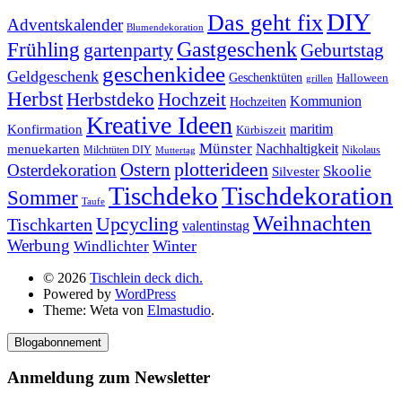
DIY
Das geht fix
Adventskalender
Blumendekoration
Gastgeschenk
Frühling
gartenparty
Geburtstag
geschenkidee
Geldgeschenk
Geschenktüten
Halloween
grillen
Herbst
Herbstdeko
Hochzeit
Kommunion
Hochzeiten
Kreative Ideen
Konfirmation
maritim
Kürbiszeit
Münster
Nachhaltigkeit
menuekarten
Milchtüten DIY
Nikolaus
Muttertag
plotterideen
Ostern
Osterdekoration
Skoolie
Silvester
Tischdekoration
Tischdeko
Sommer
Taufe
Weihnachten
Upcycling
Tischkarten
valentinstag
Werbung
Winter
Windlichter
© 2026
Tischlein deck dich.
Powered by
WordPress
Theme: Weta von
Elmastudio
.
Blogabonnement
Anmeldung zum Newsletter