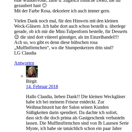
eine wundervolle, zarte u. zugleich föhliche Deko, die du
gezaubert hast 🙂
Mit der Farbe Rosa, dekoriere ich auch immer gern.
Vielen Dank noch mal, für den Hinweis mit den kleinen
Weck-Gläsern .Ich habe dort auch schon bestellt u. überlege
gerade, ob ich mir die Mini-Tulpenform bestelle, für Desserts
😉 die sind dort viiieeel günstiger, als im Einzelhandel!!!
Ach so, wo gibt es denn diese hübschen rosa
„Muffinförmchen“, wo die Stumpenkerzen drin sind?
LG Claudia
Antworten
Birgit
14. Februar 2018
Hallo Claudia, lieben Dank!! Die kleinen Weckgläser
habe ich bei meinem Friseur entdeckt. Zur
Weihnachtszeit hat der Salon seinen Kunden
Süßigkeiten darin spendiert. Da dachte ich sofort,
dass sich die doch prima als Gastgeschenk verbasteln
lassen. Die Muffinsförmchen sind von Ib Laursen Serie
Mynte, ich habe sie tatsächlich schon ein paar Jahre