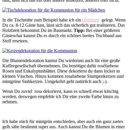
hast, lässt sich das ein oder andere umsetzen, anderes eher nicht.
In die Tischmitte zum Beispiel habe ich ein
Holzbrett
gelegt. Wenn
Du ca. 8-12 Gäste hast, lässt sich das sicherlich gut realisieren. Das
Holzbrett bekommst Du im Baumarkt.
Tipp:
Bei einer größeren
Gästeschar kannst Du es durch ein schönes breites Tischband aus
Stoff ersetzen.
Die Blumendekoration kannst Du wiederum auch für eine große
Kaffeegesellschaft übernehmen. Du benötigst dafür roséfarbene
Rosen und Eukalyptusblätter. Diese dekorierst du dann locker in
kleinen Väschen. Hinzu kommen rosafarbene Stumpenkerzen und
mintgrüne Stabkerzen. Umgekehrt geht natürlich auch ;-).
Wenn Du zuviel rosa dekorierst, kann es schnell etwas kitschig
werden, deswegen empfehle ich Dir eine zweite Farbe hinzu zu
nehmen.
Ich habe mich für mintgrün entschieden, aber auch ein ganz zartes
gelb sähe bestimmt super aus. Auch kannst Du die Blumen in einer