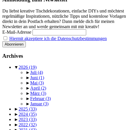
Du liebst kreative Tischdekorationen, einfache DIYs und möchtest
regelmäßige Inspirationen, nützliche Tipps und kostenlose Vorlagen
direkt in dein Postfach erhalten? Dann melde dich für meinen
Newsletter an und werde gemeinsam mit mir kreativ!
E-Mail-Adresse
Hiermit akzeptiere ich die Datenschutzbestimmungen
Archives
▼
2026
(19)
►
Juli
(4)
►
Juni
(1)
►
Mai
(3)
►
April
(2)
►
März
(3)
►
Februar
(3)
►
Januar
(3)
►
2025
(33)
►
2024
(35)
►
2023
(33)
►
2022
(32)
►
2021
(43)