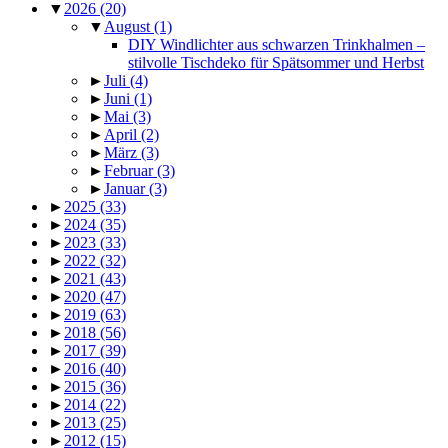
▼
2026
(20)
▼
August
(1)
DIY Windlichter aus schwarzen Trinkhalmen –
stilvolle Tischdeko für Spätsommer und Herbst
►
Juli
(4)
►
Juni
(1)
►
Mai
(3)
►
April
(2)
►
März
(3)
►
Februar
(3)
►
Januar
(3)
►
2025
(33)
►
2024
(35)
►
2023
(33)
►
2022
(32)
►
2021
(43)
►
2020
(47)
►
2019
(63)
►
2018
(56)
►
2017
(39)
►
2016
(40)
►
2015
(36)
►
2014
(22)
►
2013
(25)
►
2012
(15)