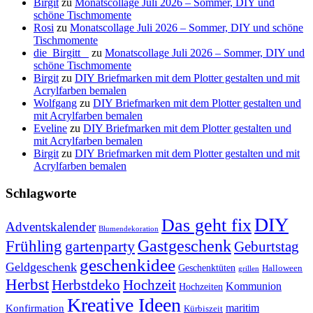
Birgit
zu
Monatscollage Juli 2026 – Sommer, DIY und
schöne Tischmomente
Rosi
zu
Monatscollage Juli 2026 – Sommer, DIY und schöne
Tischmomente
die_Birgitt _
zu
Monatscollage Juli 2026 – Sommer, DIY und
schöne Tischmomente
Birgit
zu
DIY Briefmarken mit dem Plotter gestalten und mit
Acrylfarben bemalen
Wolfgang
zu
DIY Briefmarken mit dem Plotter gestalten und
mit Acrylfarben bemalen
Eveline
zu
DIY Briefmarken mit dem Plotter gestalten und
mit Acrylfarben bemalen
Birgit
zu
DIY Briefmarken mit dem Plotter gestalten und mit
Acrylfarben bemalen
Schlagworte
DIY
Das geht fix
Adventskalender
Blumendekoration
Gastgeschenk
Frühling
gartenparty
Geburtstag
geschenkidee
Geldgeschenk
Geschenktüten
Halloween
grillen
Herbst
Herbstdeko
Hochzeit
Kommunion
Hochzeiten
Kreative Ideen
Konfirmation
maritim
Kürbiszeit