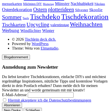
Münster
Nachhaltigkeit
menuekarten
Milchtüten DIY
Nikolaus
Muttertag
plotterideen
Ostern
Osterdekoration
Skoolie
Silvester
Tischdekoration
Tischdeko
Sommer
Taufe
Weihnachten
Upcycling
Tischkarten
valentinstag
Werbung
Winter
Windlichter
© 2026
Tischlein deck dich.
Powered by
WordPress
Theme: Weta von
Elmastudio
.
Blogabonnement
Anmeldung zum Newsletter
Du liebst kreative Tischdekorationen, einfache DIYs und möchtest
regelmäßige Inspirationen, nützliche Tipps und kostenlose Vorlagen
direkt in dein Postfach erhalten? Dann melde dich für meinen
Newsletter an und werde gemeinsam mit mir kreativ!
E-Mail-Adresse
Hiermit akzeptiere ich die Datenschutzbestimmungen
Nein Danke
Schließen