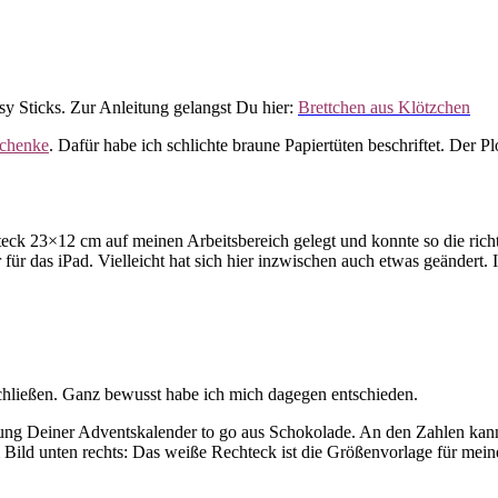
asy Sticks. Zur Anleitung gelangst Du hier:
Brettchen aus Klötzchen
chenke
. Dafür habe ich schlichte braune Papiertüten beschriftet. Der P
eck 23×12 cm auf meinen Arbeitsbereich gelegt und konnte so die richti
r für das iPad. Vielleicht hat sich hier inzwischen auch etwas geändert.
schließen. Ganz bewusst habe ich mich dagegen entschieden.
stellung Deiner Adventskalender to go aus Schokolade. An den Zahlen ka
ild unten rechts: Das weiße Rechteck ist die Größenvorlage für meinen