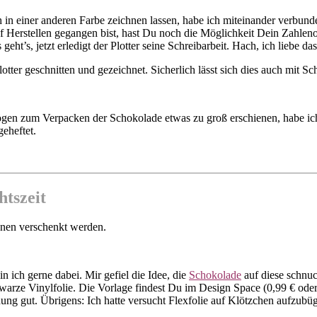
ich in einer anderen Farbe zeichnen lassen, habe ich miteinander verb
erstellen gegangen bist, hast Du noch die Möglichkeit Dein Zahlenobj
t’s, jetzt erledigt der Plotter seine Schreibarbeit. Hach, ich liebe das
eschnitten und gezeichnet. Sicherlich lässt sich dies auch mit Sche
gen zum Verpacken der Schokolade etwas zu groß erschienen, habe ich
eheftet.
tszeit
nnen verschenkt werden.
 ich gerne dabei. Mir gefiel die Idee, die
Schokolade
auf diese schnu
warze Vinylfolie. Die Vorlage findest Du im Design Space (0,99 € ode
chung gut. Übrigens: Ich hatte versucht Flexfolie auf Klötzchen aufzubü