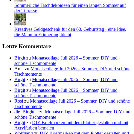
Sommerliche Tischdekoideen für einen langen Sommer auf
der Terrasse
Kreatives Geldgeschenk für den 60. Geburtstag - eine Idee,
die Mann in Erinnerung bleibt
Letzte Kommentare
Birgit
zu
Monatscollage Juli 2026 – Sommer, DIY und
schöne Tischmomente
Anja
zu
Monatscollage Juli 2026 – Sommer, DIY und schöne
Tischmomente
Birgit
zu
Monatscollage Juli 2026 – Sommer, DIY und
schöne Tischmomente
Birgit
zu
Monatscollage Juli 2026 – Sommer, DIY und
schöne Tischmomente
Rosi
zu
Monatscollage Juli 2026 – Sommer, DIY und schöne
Tischmomente
die_Birgitt _
zu
Monatscollage Juli 2026 – Sommer, DIY und
schöne Tischmomente
Birgit
zu
DIY Briefmarken mit dem Plotter gestalten und mit
Acrylfarben bemalen
Wolfgang
zu
DIY Briefmarken mit dem Plotter gestalten und