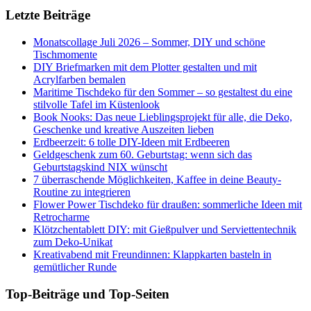
Letzte Beiträge
Monatscollage Juli 2026 – Sommer, DIY und schöne
Tischmomente
DIY Briefmarken mit dem Plotter gestalten und mit
Acrylfarben bemalen
Maritime Tischdeko für den Sommer – so gestaltest du eine
stilvolle Tafel im Küstenlook
Book Nooks: Das neue Lieblingsprojekt für alle, die Deko,
Geschenke und kreative Auszeiten lieben
Erdbeerzeit: 6 tolle DIY-Ideen mit Erdbeeren
Geldgeschenk zum 60. Geburtstag: wenn sich das
Geburtstagskind NIX wünscht
7 überraschende Möglichkeiten, Kaffee in deine Beauty-
Routine zu integrieren
Flower Power Tischdeko für draußen: sommerliche Ideen mit
Retrocharme
Klötzchentablett DIY: mit Gießpulver und Serviettentechnik
zum Deko-Unikat
Kreativabend mit Freundinnen: Klappkarten basteln in
gemütlicher Runde
Top-Beiträge und Top-Seiten