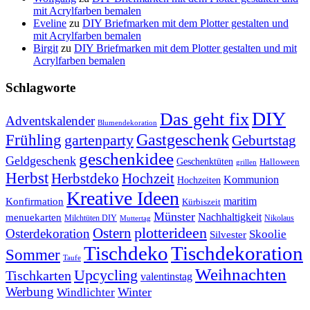
mit Acrylfarben bemalen
Eveline
zu
DIY Briefmarken mit dem Plotter gestalten und
mit Acrylfarben bemalen
Birgit
zu
DIY Briefmarken mit dem Plotter gestalten und mit
Acrylfarben bemalen
Schlagworte
DIY
Das geht fix
Adventskalender
Blumendekoration
Gastgeschenk
Frühling
gartenparty
Geburtstag
geschenkidee
Geldgeschenk
Geschenktüten
Halloween
grillen
Herbst
Herbstdeko
Hochzeit
Kommunion
Hochzeiten
Kreative Ideen
Konfirmation
maritim
Kürbiszeit
Münster
Nachhaltigkeit
menuekarten
Milchtüten DIY
Nikolaus
Muttertag
plotterideen
Ostern
Osterdekoration
Skoolie
Silvester
Tischdekoration
Tischdeko
Sommer
Taufe
Weihnachten
Upcycling
Tischkarten
valentinstag
Werbung
Winter
Windlichter