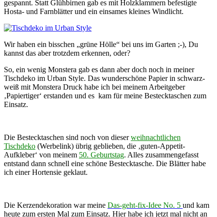
gespannt. Statt Glühbirnen gab es mit Holzklammern befestigte
Hosta- und Farnblätter und ein einsames kleines Windlicht.
Wir haben ein bisschen „grüne Hölle“ bei uns im Garten ;-), Du
kannst das aber trotzdem erkennen, oder?
So, ein wenig Monstera gab es dann aber doch noch in meiner
Tischdeko im Urban Style. Das wunderschöne Papier in schwarz-
weiß mit Monstera Druck habe ich bei meinem Arbeitgeber
‚Papiertiger‘ erstanden und es kam für meine Bestecktaschen zum
Einsatz.
Die Bestecktaschen sind noch von dieser
weihnachtlichen
Tischdeko
(Werbelink) übrig geblieben, die ‚guten-Appetit-
Aufkleber‘ von meinem
50. Geburtstag
. Alles zusammengefasst
entstand dann schnell eine schöne Bestecktasche. Die Blätter habe
ich einer Hortensie geklaut.
Die Kerzendekoration war meine
Das-geht-fix-Idee No. 5
und kam
heute zum ersten Mal zum Einsatz. Hier habe ich jetzt mal nicht an