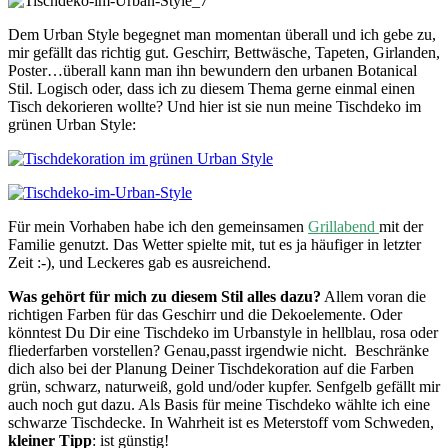
Dem Urban Style begegnet man momentan überall und ich gebe zu,
mir gefällt das richtig gut. Geschirr, Bettwäsche, Tapeten, Girlanden,
Poster…überall kann man ihn bewundern den urbanen Botanical
Stil. Logisch oder, dass ich zu diesem Thema gerne einmal einen
Tisch dekorieren wollte? Und hier ist sie nun meine Tischdeko im
grünen Urban Style:
Für mein Vorhaben habe ich den gemeinsamen
Grillabend
mit der
Familie genutzt. Das Wetter spielte mit, tut es ja häufiger in letzter
Zeit :-), und Leckeres gab es ausreichend.
Was gehört für mich zu diesem Stil alles dazu?
Allem voran die
richtigen Farben für das Geschirr und die Dekoelemente. Oder
könntest Du Dir eine Tischdeko im Urbanstyle in hellblau, rosa oder
fliederfarben vorstellen? Genau,passt irgendwie nicht. Beschränke
dich also bei der Planung Deiner Tischdekoration auf die Farben
grün, schwarz, naturweiß, gold und/oder kupfer. Senfgelb gefällt mir
auch noch gut dazu. Als Basis für meine Tischdeko wählte ich eine
schwarze Tischdecke. In Wahrheit ist es Meterstoff vom Schweden,
kleiner Tipp
: ist günstig!