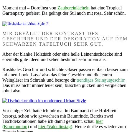
Moment mal – Dorothea von
Zaubereinlächeln
hat eine Tropical
Gartenparty gefeiert. Da gelingt der Stil auch mit rosa. Sehr schön.
MIR GEFÄLLT DER KONTRAST DES
GESCHIRRS UND DER DEKORATION AUF DEM
SCHWARZEN TAFELTUCH SEHR GUT.
Aber der blanke Holztisch oder eine helle Leinentischdecke sind
ebenfalls gute Ideen und sehen bestimmt sehr urban aus.
Rustikales Geschirr und schlichte Gläser passen einfach besser zum
urbanen Look. Lass‘ also das feine Geschirr und die teuren
Weingläser im Schrank und besorge dir
trendiges Steingutgeschirr
.
Das muss nicht immer teuer sein, bisschen gucken und vergleichen
lohnt also.
Vor einiger Zeit hatte ich mir mal im Baumarkt eine Holzbrett
besorgt, schön wie gewachsen mit Baumrinde. Bereits zwei
Tischdekorationen habe ich damit gemacht. schau
hier
(Kommunion)
und
hier (Valentinstag)
. Heute durfte es wieder zum
Einsatz kommen.